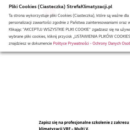
Pliki Cookies (Ciasteczka) StrefaKlimatyzacji.pl
Ta strona wykorzystuje pliki Cookies (Ciasteczka), które są ważne dl
personalizacji zawartości zgodnie z Państwa zainteresowaniami oraz w 
Strefa Klimatyzacji
/
Akademia
/
Harmonogram szko
Klikając "AKCEPTUJ WSZYSTKIE PLIKI COOKIE" zgadzasz się na używani
wybrane pliki cookies, kliknij przycisk „USTAWIENIA PLIKÓW COOKIES
znajdziesz w dokumencie
Polityce Prywatności - Ochrony Danych Os
Zapisz się na profesjonalne szkolenie z zakre
klimatyzacji VRF – Multi V.