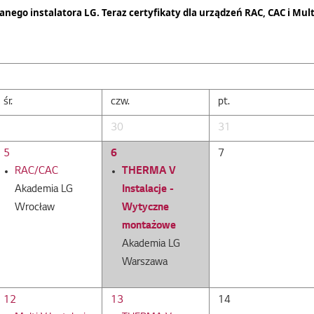
anego instalatora LG.
Teraz certyfikaty dla urządzeń RAC, CAC i Mult
śr.
czw.
pt.
30
31
5
6
7
RAC/CAC
THERMA V
Akademia LG
Instalacje -
Wrocław
Wytyczne
montażowe
Akademia LG
Warszawa
12
13
14