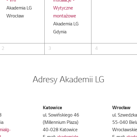
- VRF
Instalacje -
Akademia LG
Wytyczne
Wrocław
montażowe
Akademia LG
Gdynia
2
3
4
Adresy Akademii LG
Katowice
Wrocław
8
ul. Sowińskiego 46
ul. Szwedzk
ia
(Millennium Plaza)
55-040 Biel
mialg-
40-028 Katowice
Wrocławski