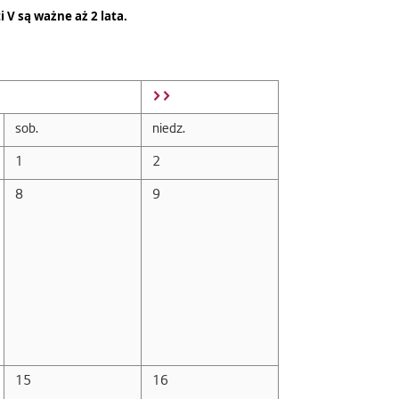
i V są ważne aż 2 lata.
>>
sob.
niedz.
1
2
8
9
15
16