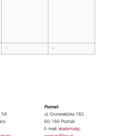
5
6
Poznań
a 5A
ul. Grunwaldzka 182
any
60-166 Poznań
e
E-mail:
akademialg-