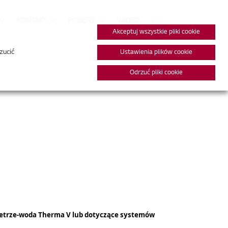
KONTAKT
POBIERZ
WIDEO
Akceptuj wszystkie pliki cookie
zucić
Ustawienia plików cookie
Odrzuć pliki cookie
owietrze-woda Therma V lub dotyczące systemów